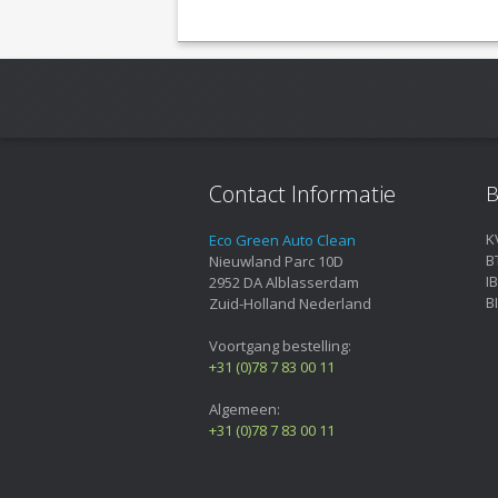
Contact Informatie
B
K
Eco Green Auto Clean
B
Nieuwland Parc 10D
I
2952 DA
Alblasserdam
B
Zuid-Holland
Nederland
Voortgang bestelling:
+31 (0)78 7 83 00 11
Algemeen:
+31 (0)78 7 83 00 11