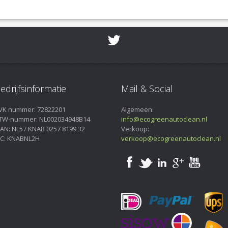
edrijfsinformatie
Mail & Social
VK nummer: 72822201
Algemeen:
TW-nummer: NL002034948B14
info@ecogreenautoclean.nl
BAN: NL57 KNAB 0257 8199 32
Verkoop:
IC: KNABNL2H
verkoop@ecogreenautoclean.nl