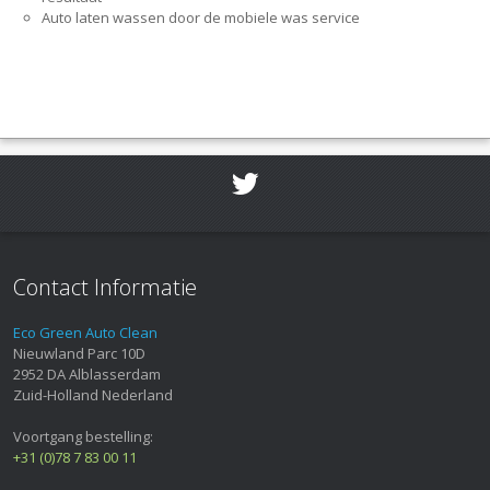
Auto laten wassen door de mobiele was service
Contact Informatie
Eco Green Auto Clean
Nieuwland Parc 10D
2952 DA
Alblasserdam
Zuid-Holland
Nederland
Voortgang bestelling:
+31 (0)78 7 83 00 11