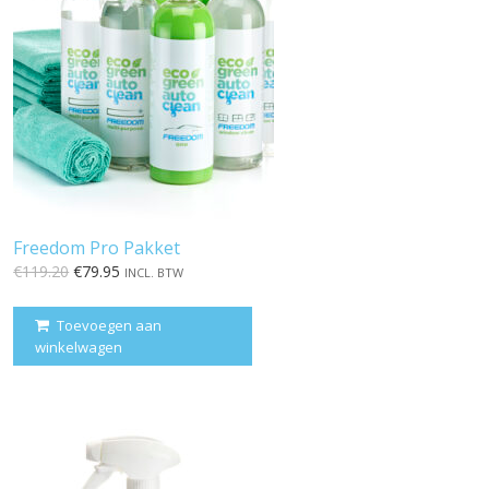
Freedom Pro Pakket
OORSPRONKELIJKE
HUIDIGE
€
119.20
€
79.95
INCL. BTW
PRIJS
PRIJS
WAS:
IS:
Toevoegen aan
€119.20.
€79.95.
winkelwagen