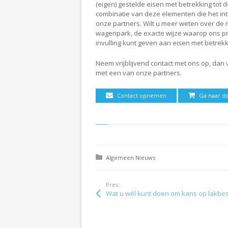
(eigen) gestelde eisen met betrekking tot 
combinatie van deze elementen die het in
onze partners. Wilt u meer weten over de 
wagenpark, de exacte wijze waarop ons pro
invulling kunt geven aan eisen met betrek
Neem vrijblijvend contact met ons op, dan 
met een van onze partners.
Contact opnemen
Ga naar d
Posted in:
Algemeen Nieuws
Prev:
Wat u wél kunt doen om kans op lakbeschadiging te verkleine