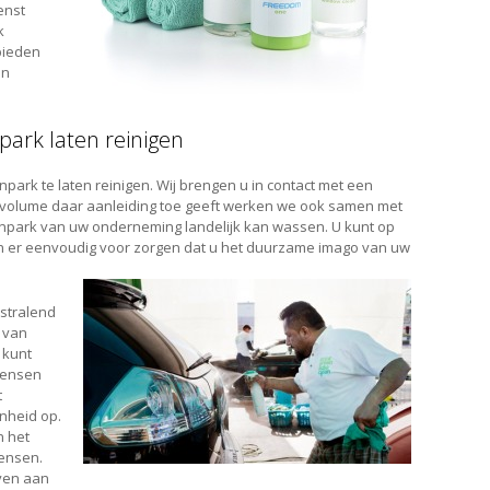
enst
k
bieden
en
ark laten reinigen
ark te laten reinigen. Wij brengen u in contact met een
het volume daar aanleiding toe geeft werken we ook samen met
npark van uw onderneming landelijk kan wassen. U kunt op
n er eenvoudig voor zorgen dat u het duurzame imago van uw
 stralend
g van
 kunt
mensen
t
nheid op.
n het
ensen.
ven aan