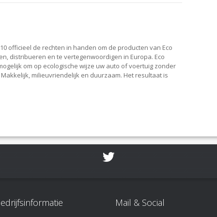
10 officieel de rechten in handen om de producten van Eco
en, distribueren en te vertegenwoordigen in Europa. Eco
ogelijk om op ecologische wijze uw auto of voertuig zonder
Makkelijk, milieuvriendelijk en duurzaam. Het resultaat is
edrijfsinformatie
Mail & Social