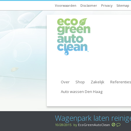
Voorwaarden
Disclaimer
Privacy
Sitemap
Over
Shop
Zakelijk
Referentie
Auto wassen Den Haag
Wagenpark laten reinige
10/28/2015
by
EcoGreenAutoClean