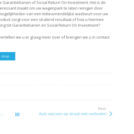
de Garantiebanen of Social Return On Investment. Het is de
teressant maakt om uw wagenpark te laten reinigen door
mogelijkheden van een milieuvriendelijke wasbeurt voor uw
duct zorgt voor een stralend resultaat of hoe u hiermee
king tot Garantiebanen en Social Return On Investment?
vertellen we u er graag meer over of brengen we u in contact
e shop
Next:
n
Auto wassen op straat niet verboden
Alle berichten