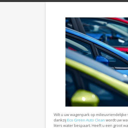
You are here:
Wilt u uw wagenpark op milieuvriendelijke w
dankzij
Eco Green Auto Clean
wordt uw wag
liters water bespaart. Heeft u een groot w