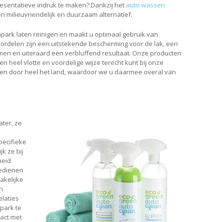
esentatieve indruk te maken? Dankzij het
auto wassen
 milieuvriendelijk en duurzaam alternatief.
park laten reinigen en maakt u optimaal gebruik van
ordelen zijn een uitstekende bescherming voor de lak, een
men en uiteraard een verbluffend resultaat. Onze producten
n heel vlotte en voordelige wijze terecht kunt bij onze
en door heel het land, waardoor we u daarmee overal van
ter, ze
e
pecifieke
k ze bij
heid
bedienen
akelijke
n
elaties
park te
tact met