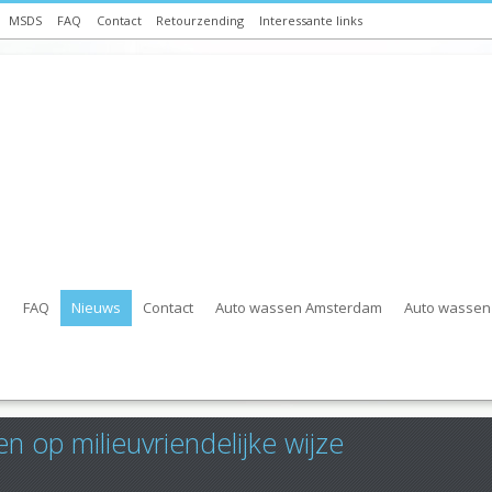
MSDS
FAQ
Contact
Retourzending
Interessante links
s
FAQ
Nieuws
Contact
Auto wassen Amsterdam
Auto wassen 
n op milieuvriendelijke wijze