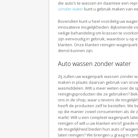
die auto’s te wassen en daarmee een repr
zonder water
kunt u gebruik maken van een
Bovendien kunt u heel voordelig uw wagen
innovatieve mogelijkheden. Bijkomende vo
veilige behandeling om krassen te voorko
zijn eenvoudig in gebruik, waardoor u op ee
klanten. Onze klanten reinigen wagenpark
dienst kunnen zijn.
Auto wassen zonder water
Zij zullen uw wagenpark wassen zonder wa
maken in plaats daarvan gebruik van onz
wasmiddelen. Wilt u meer weten over de s
reinigingsproducten die ze gebruiken? Bekij
ons in de shop, waar u tevens de mogelijk
heeft de producten zelf te bestellen. We 
op die manier zowel consumenten als de z
markt. Wilt u een compleet wagenpark late
reinigen of wilt u uw klanten en/of goede r
de mogelijkheid bieden hun auto of wagen
laten reinigen? We brengen u graag in con