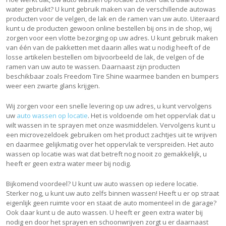
water gebruikt? U kunt gebruik maken van de verschillende autowas
producten voor de velgen, de lak en de ramen van uw auto. Uiteraard
kunt u de producten gewoon online bestellen bij ons in de shop, wij
zorgen voor een vlotte bezorging op uw adres. U kunt gebruik maken
van één van de pakketten met daarin alles wat u nodig heeft of de
losse artikelen bestellen om bijvoorbeeld de lak, de velgen of de
ramen van uw auto te wassen. Daarnaast zijn producten
beschikbaar zoals Freedom Tire Shine waarmee banden en bumpers
weer een zwarte glans krijgen.
Wij zorgen voor een snelle levering op uw adres, u kunt vervolgens
uw
auto wassen op locatie
. Het is voldoende om het oppervlak dat u
wilt wassen in te sprayen met onze wasmiddelen. Vervolgens kunt u
een microvezeldoek gebruiken om het product zachtjes uit te wrijven
en daarmee gelijkmatig over het oppervlak te verspreiden. Het auto
wassen op locatie was wat dat betreft nog nooit zo gemakkelijk, u
heeft er geen extra water meer bij nodig.
Bijkomend voordeel? U kunt uw auto wassen op iedere locatie.
Sterker nog, u kunt uw auto zelfs binnen wassen! Heeft u er op straat
eigenlijk geen ruimte voor en staat de auto momenteel in de garage?
Ook daar kunt u de auto wassen. U heeft er geen extra water bij
nodig en door het sprayen en schoonwrijven zorgt u er daarnaast